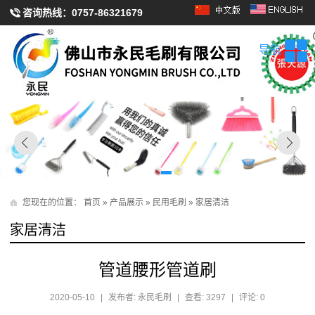
咨询热线：
0757-86321679
导航
您现在的位置：
首页
»
产品展示
»
民用毛刷
»
家居清洁
家居清洁
管道腰形管道刷
2020-05-10
|
发布者: 永民毛刷
|
查看: 3297
|
评论: 0