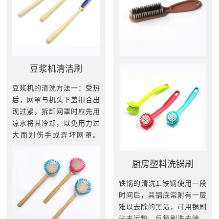
豆浆机清洁刷
洗锅刷锅必备
豆浆机的清洗方法一：受热
清洗水果表面残留农药，放
后，网罩与机头下盖扣合出
心省力...
现过紧，拆卸网罩时应先用
查看更多
凉水将其冷却，以免用力过
大而划伤手或弄坏网罩。
二：豆浆机不用时，请保持
清洁，放于通风干燥处，进
厨房塑料洗锅刷
水、受潮、发霉等因素容易
导致电机烧...
铁锅的清洗1.铁锅使用一段
时间后，其锅底常附有一层
查看更多
难以去除的黑渍，可用锅刷
沾去污粉，反复刷洗去除。