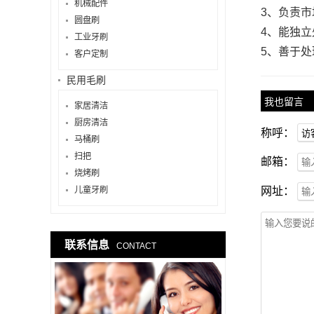
机械配件
3、负责
圆盘刷
4、能独
工业牙刷
5、善于
客户定制
民用毛刷
我也留言
家居清洁
厨房清洁
称呼：
马桶刷
扫把
邮箱：
烧烤刷
儿童牙刷
网址：
联系信息
CONTACT