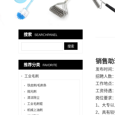
搜索
SEARCHPANEL
销售助
推荐分类
FAVORITE
发布时间：20
工业毛刷
招聘人数：
工作地点
铁皮刷/毛刷条
工资待遇
抛光刷
岗位要求
清洁除尘
工业毛刷辊
1、大专
机械上油刷
2、具有