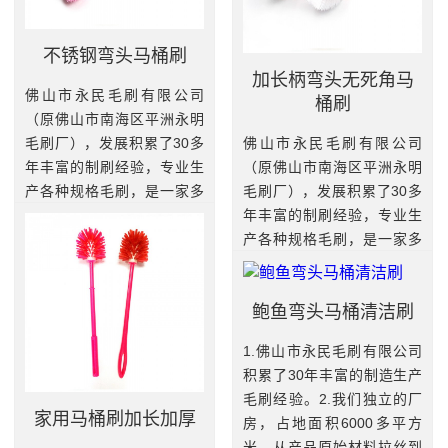
不锈钢弯头马桶刷
加长柄弯头无死角马
佛山市永民毛刷有限公司
桶刷
（原佛山市南海区平洲永明
毛刷厂），发展积累了30多
佛山市永民毛刷有限公司
年丰富的制刷经验，专业生
（原佛山市南海区平洲永明
产各种规格毛刷，是一家多
毛刷厂），发展积累了30多
元化工业刷和家居刷的专业
年丰富的制刷经验，专业生
制造基地。我厂拥有一批高
产各种规格毛刷，是一家多
素质和精干技术熟练的员
元化工业刷和家居刷的专业
工，引进...
制造基地。我厂拥有一批高
鲍鱼弯头马桶清洁刷
素质和精干技术熟练的员
查看更多
工，引进...
1.佛山市永民毛刷有限公司
查看更多
积累了30年丰富的制造生产
毛刷经验。2.我们独立的厂
家用马桶刷加长加厚
房，占地面积6000多平方
米，从产品原始材料拉丝到