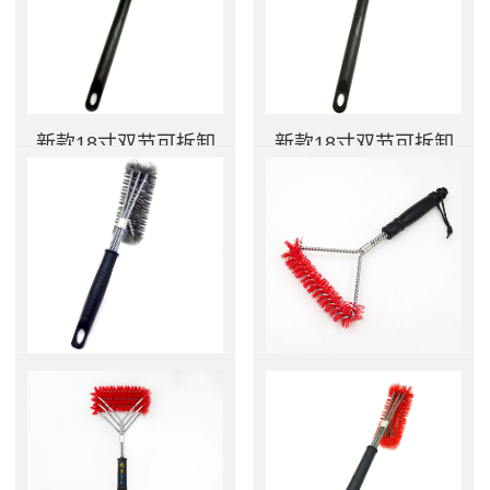
查看更多
查看更多
新款18寸双节可拆卸
新款18寸双节可拆卸
手柄弹簧五号铲烧烤
手柄弹簧烧烤炉清洁
炉清洁刷
刷
...
...
查看更多
查看更多
新款15寸三头不锈钢
12寸红色单头烧烤炉
钢丝烧烤清洁刷
清洁刷
...
...