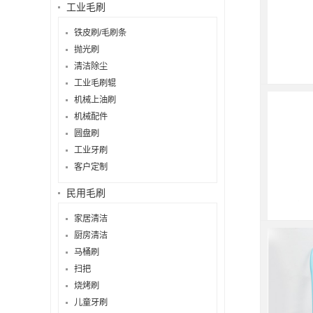
工业毛刷
新款1
铁皮刷/毛刷条
抛光刷
清洁除尘
...
工业毛刷辊
机械上油刷
机械配件
圆盘刷
工业牙刷
新款1
客户定制
民用毛刷
...
家居清洁
厨房清洁
马桶刷
扫把
烧烤刷
新款1
儿童牙刷