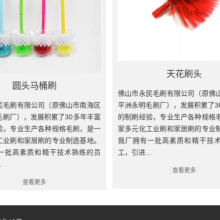
洁刷
儿童牙刷...
查看更多
查看更多
天花刷头
圆头马桶刷
佛山市永民毛刷有限公司（原佛
民毛刷有限公司（原佛山市南海区
平洲永明毛刷厂），发展积累了3
毛刷厂），发展积累了30多年丰富
的制刷经验，专业生产各种规格
验，专业生产各种规格毛刷，是一
家多元化工业刷和家居刷的专业
‹‹
1
2
3
4
5
6
工业刷和家居刷的专业制造基地。
我厂拥有一批高素质和精干技
一批高素质和精干技术熟练的员
工，引进...
.
查看更多
查看更多