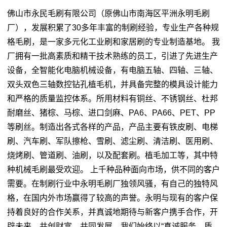
佛山市永民毛刷有限公司（原佛山市南海区平洲永明毛刷
厂），发展积累了30多年丰富的制刷经验，专业生产各种规
格毛刷，是一家多元化工业刷和家居刷的专业制造基地。 我
厂拥有一批高素质和精干技术熟练的员工，引进了先进生产
设备，全智能化电脑机械设备，有电脑五轴、四轴、三轴、
双头双色三轴数控钻孔植毛机，并具备完整的模具设计能力
和严格的质量监控体系。所用材料有铜丝、不锈钢丝、杜邦
耐磨丝、猪棕、马棕、进口剑麻、PA6、PA66、PET、PP
等刷丝。制造出各式各样的产品，产品主要有铁皮刷、电梯
刷、汽车刷、军队擦枪、雪刷、滤尘刷、清洁刷、医用刷、
烧烤刷、管道刷、油刷，以及配套刷。植毛加工等，其中特
种机械毛刷最受欢迎。 上千种品种面向市场，供不同的客户
需要。在制刷行业中永明毛刷厂独领风骚，有自己的独特风
格，在国内外市场赢得了较高的声誉。永明与现有的客户保
持着良好的合作关系，并真诚地期待与新客户携手合作，开
辟未来，共创财富，共同发展。我们始终以“真诚服务，质