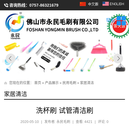
咨询热线：
0757-86321679
导航
您现在的位置：
首页
»
产品展示
»
民用毛刷
»
家居清洁
家居清洁
洗杯刷 试管清洁刷
2020-05-10
|
发布者: 永民毛刷
|
查看: 4421
|
评论: 0