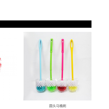
圆头马桶刷