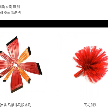
料洗衣刷 鞋刷
刷 桌面清洁扫
猪鬃 马鬃排刷胶水刷
天花刷头