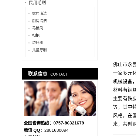
民用毛刷
家居清洁
厨房清洁
马桶刷
扫把
烧烤刷
儿童牙刷
佛山市永
一家多元
联系信息
CONTACT
机械设备
材料有铜丝
主要有铁
等，其中
风格，在
全国咨询热线：0757-86321679
来，共创
腾讯 QQ：
2881630094