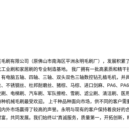
民毛刷有限公司（原佛山市南海区平洲永明毛刷厂），发展积累了
化工业刷和家居刷的专业制造基地。 我厂拥有一批高素质和精干
，有电脑五轴、四轴、三轴、双头双色三轴数控钻孔植毛机，并
、不锈钢丝、杜邦耐磨丝、猪棕、马棕、进口剑麻、PA6、PA6
皮刷、电梯刷、汽车刷、军队擦枪、雪刷、滤尘刷、清洁刷、医
特种机械毛刷最受欢迎。 上千种品种面向市场，供不同的客户需
国内外市场赢得了较高的声誉。永明与现有的客户保持着良好的
财富，共同发展。我们始终以“真诚服务，质量第一，开拓创新，