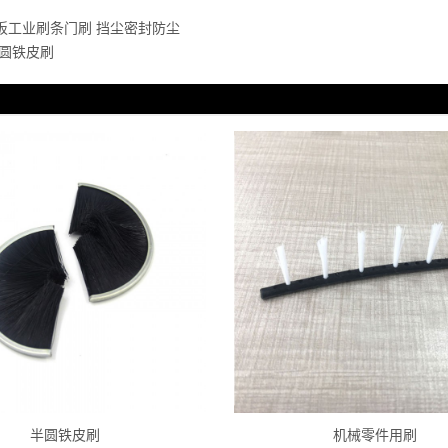
板工业刷条门刷 挡尘密封防尘
圆铁皮刷
半圆铁皮刷
机械零件用刷