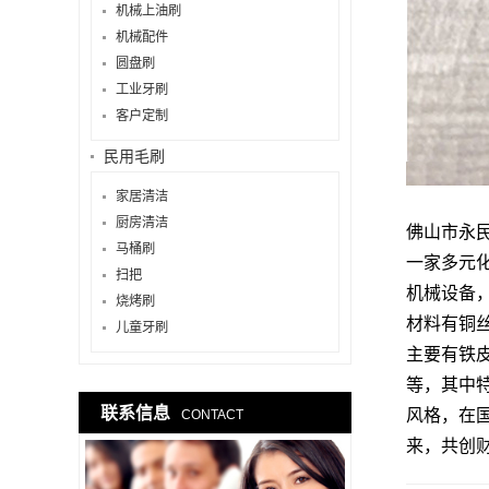
机械上油刷
机械配件
圆盘刷
工业牙刷
客户定制
民用毛刷
家居清洁
厨房清洁
佛山市永
马桶刷
一家多元
扫把
机械设备
烧烤刷
材料有铜丝
儿童牙刷
主要有铁
等，其中
联系信息
风格，在
CONTACT
来，共创