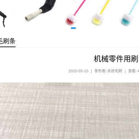
毛刷条
机械零件用刷
2020-05-10
|
发布者: 永民毛刷
|
查看: 